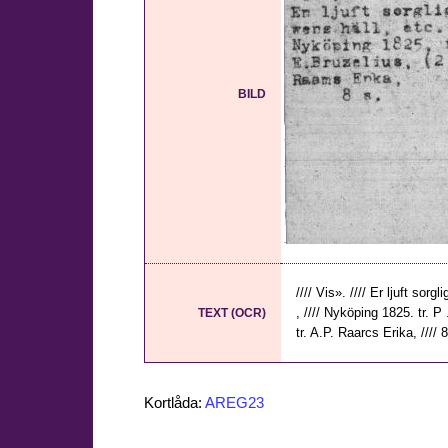
BILD
//// Vis». //// Er ljuft sorg
, //// Nyköping 1825. tr. P
TEXT (OCR)
tr. A.P. Raarcs Erika, //// 8
Kortlåda:
AREG23