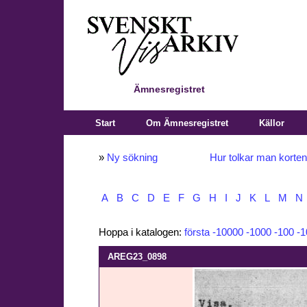
Ämnesregistret
Start
Om Ämnesregistret
Källor
»
Ny sökning
Hur tolkar man korte
A
B
C
D
E
F
G
H
I
J
K
L
M
N
Hoppa i katalogen:
första
-10000
-1000
-100
-1
AREG23_0898