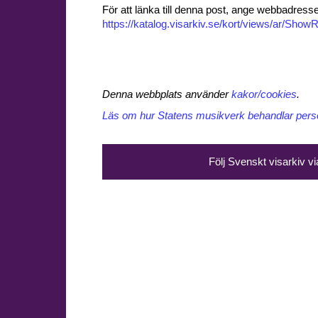
För att länka till denna post, ange webbadress
https://katalog.visarkiv.se/kort/views/ar/Sh
Denna webbplats använder
kakor/cookies
.
Läs om hur Statens musikverk behandlar perso
Följ Svenskt visarkiv v