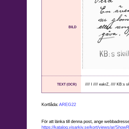
BILD
//// I //// eakrZ, //// KB:s ski
TEXT (OCR)
Kortlåda:
AREG22
För att länka till denna post, ange webbadress
https://katalog.visarkiv.se/kort/views/ar/Sh