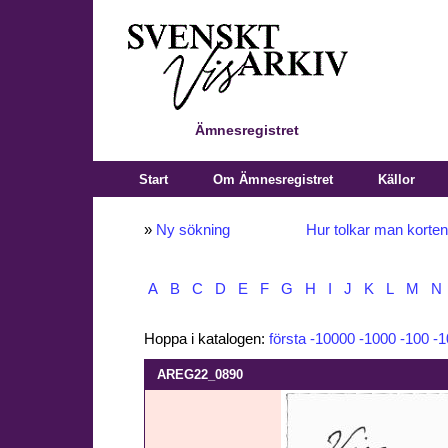
Ämnesregistret
Start
Om Ämnesregistret
Källor
»
Ny sökning
Hur tolkar man korte
A
B
C
D
E
F
G
H
I
J
K
L
M
N
Hoppa i katalogen:
första
-10000
-1000
-100
-1
AREG22_0890