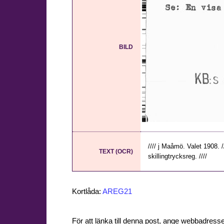
BILD
//// j Maåmö. Valet 1908. /
TEXT (OCR)
skillingtrycksreg. ////
Kortlåda:
AREG21
För att länka till denna post, ange webbadress