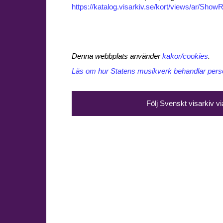
https://katalog.visarkiv.se/kort/views/ar/Sh
Denna webbplats använder
kakor/cookies
.
Läs om hur Statens musikverk behandlar perso
Följ Svenskt visarkiv v