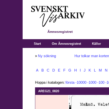
Ämnesregistret
Start
Om Ämnesregistret
Källor
»
Ny sökning
Hur tolkar man korte
A
B
C
D
E
F
G
H
I
J
K
L
M
N
Hoppa i katalogen:
första
-10000
-1000
-100
-1
AREG21_0820