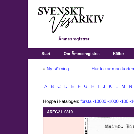
Ämnesregistret
Start
Om Ämnesregistret
Källor
»
Ny sökning
Hur tolkar man korte
A
B
C
D
E
F
G
H
I
J
K
L
M
N
Hoppa i katalogen:
första
-10000
-1000
-100
-1
AREG21_0810