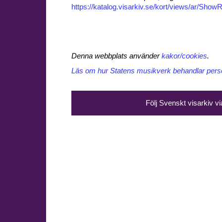
https://katalog.visarkiv.se/kort/views/ar/Sh
Denna webbplats använder
kakor/cookies
.
Läs om hur Statens musikverk behandlar perso
Följ Svenskt visarkiv v