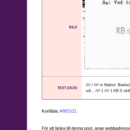
BILD
//// ! //// m Malmö. Bierloc
TEXT (OCR)
söl... //// 1 //// 1 KB:S skill
Kortlåda:
AREG21
För att länka till denna post, ange webbadress