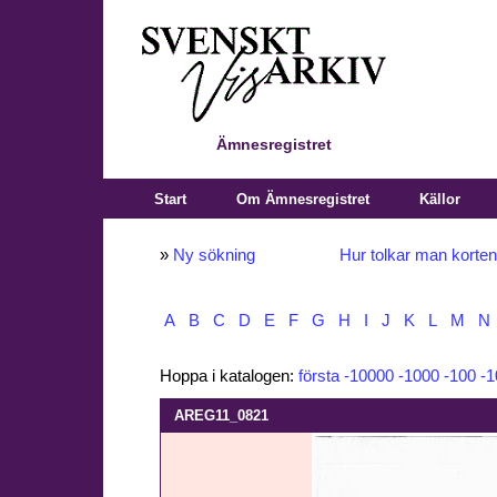
Ämnesregistret
Start
Om Ämnesregistret
Källor
»
Ny sökning
Hur tolkar man korte
A
B
C
D
E
F
G
H
I
J
K
L
M
N
Hoppa i katalogen:
första
-10000
-1000
-100
-1
AREG11_0821