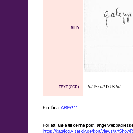
BILD
//// f^ir //// D U3 ////
TEXT (OCR)
Kortlåda:
AREG11
För att länka till denna post, ange webbadress
https://katalog.visarkiv.se/kort/views/ar/Sh