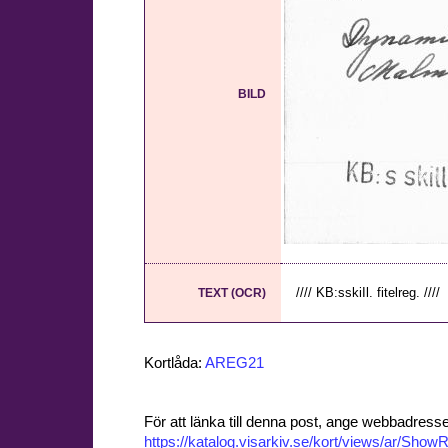
BILD
//// KB:sskiIl. fitelreg. ////
TEXT (OCR)
Kortlåda:
AREG21
För att länka till denna post, ange webbadress
https://katalog.visarkiv.se/kort/views/ar/Sh