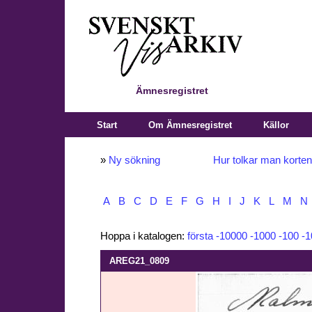
Ämnesregistret
Start
Om Ämnesregistret
Källor
»
Ny sökning
Hur tolkar man korte
A
B
C
D
E
F
G
H
I
J
K
L
M
N
Hoppa i katalogen:
första
-10000
-1000
-100
-1
AREG21_0809