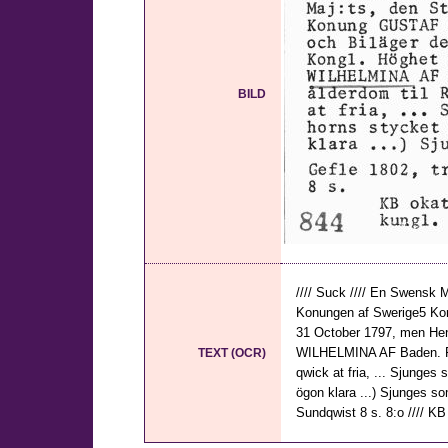
BILD
//// Suck //// En Swensk
Konungen af Swerige5 K
31 October 1797, men H
WILHELMINA AF Baden. För
TEXT (OCR)
qwick at fria, ... Sjunge
ögon klara ...) Sjunges so
Sundqwist 8 s. 8:o //// KB 