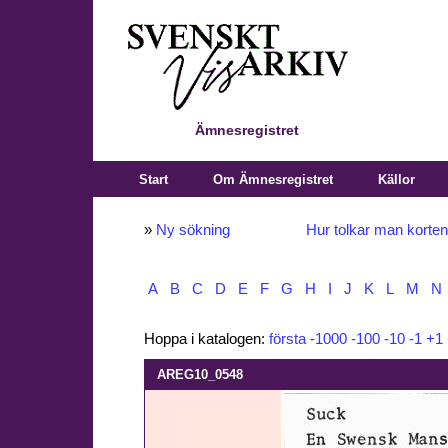
Ämnesregistret
Start
Om Ämnesregistret
Källor
»
Ny sökning
Hur tolkar man korte
A
B
C
D
E
F
G
H
I
J
K
L
M
N
Hoppa i katalogen:
första
-1000
-100
-10
-1
+1
AREG10_0548