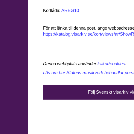
Kortlåda:
AREG10
För att länka till denna post, ange webbadress
https://katalog.visarkiv.se/kort/views/ar/Sh
Denna webbplats använder
kakor/cookies
.
Läs om hur Statens musikverk behandlar perso
Följ Svenskt visarkiv v