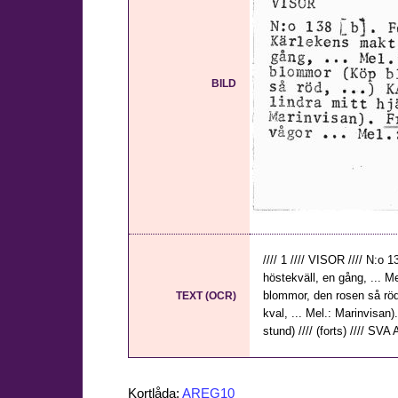
BILD
//// 1 //// VISOR //// N:o
höstekväll, en gång, ... 
blommor, den rosen så röd,
TEXT (OCR)
kval, ... Mel.: Marinvisan)
stund) //// (forts) //// SVA A
Kortlåda:
AREG10