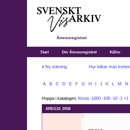
Ämnesregistret
Start
Om Ämnesregistret
Källor
»
Ny sökning
Hur tolkar man korte
A
B
C
D
E
F
G
H
I
J
K
L
M
N
Hoppa i katalogen:
första
-1000
-100
-10
-1
+1
AREG10_0558