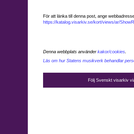
För att länka till denna post, ange webbadress
https://katalog.visarkiv.se/kort/views/ar/Sh
Denna webbplats använder
kakor/cookies
.
Läs om hur Statens musikverk behandlar perso
Följ Svenskt visarkiv v