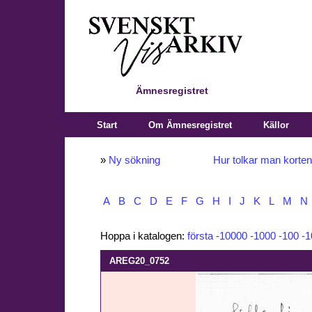
Ämnesregistret
Start
Om Ämnesregistret
Källor
»
Ny sökning
Hur tolkar man korte
A
B
C
D
E
F
G
H
I
J
K
L
M
N
Hoppa i katalogen:
första
-10000
-1000
-100
-1
AREG20_0752