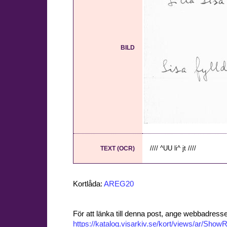
BILD
//// ^UU li^ jt ////
TEXT (OCR)
Kortlåda:
AREG20
För att länka till denna post, ange webbadress
https://katalog.visarkiv.se/kort/views/ar/Sh