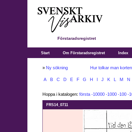
Förstaradsregistret
Start
Om Förstaradsregistret
Index
»
Ny sökning
Hur tolkar man korte
A
B
C
D
E
F
G
H
I
J
K
L
M
N
Hoppa i katalogen:
första
-10000
-1000
-100
-1
FRS14_0711