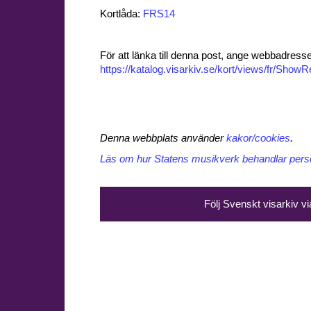
Kortlåda:
FRS14
För att länka till denna post, ange webbadress
https://katalog.visarkiv.se/kort/views/fr/Sho
Denna webbplats använder
kakor/cookies
.
Läs om hur Statens musikverk behandlar perso
Följ Svenskt visarkiv v