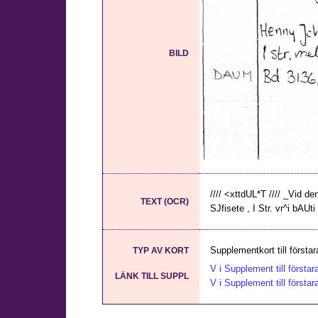
BILD
//// <xttdUL*T //// _Vid de
TEXT (OCR)
SJfisete , I Str. vr^i bAUti 
Supplementkort till första
TYP AV KORT
V i Supplement till första
LÄNK TILL SUPPL
V i Supplement till första