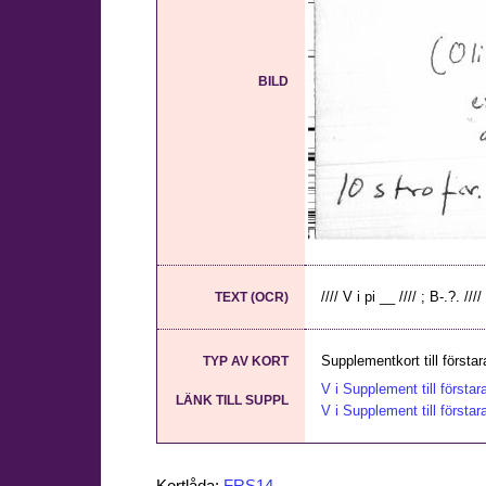
BILD
//// V i pi __ //// ; B-.?. //
TEXT (OCR)
Supplementkort till första
TYP AV KORT
V i Supplement till första
LÄNK TILL SUPPL
V i Supplement till första