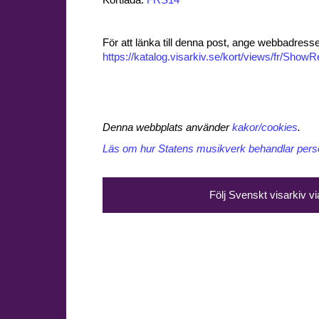
Kortlåda:
FRS14
För att länka till denna post, ange webbadress
https://katalog.visarkiv.se/kort/views/fr/Sho
Denna webbplats använder
kakor/cookies
.
Läs om hur Statens musikverk behandlar perso
Följ Svenskt visarkiv v