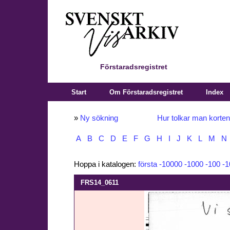
Förstaradsregistret
Start
Om Förstaradsregistret
Index
»
Ny sökning
Hur tolkar man korte
A
B
C
D
E
F
G
H
I
J
K
L
M
N
Hoppa i katalogen:
första
-10000
-1000
-100
-1
FRS14_0611