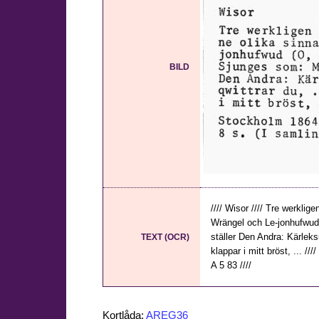
BILD
//// Wisor //// Tre werkli
Wrängel och Le-jonhufwud 
ställer Den Andra: Kärleks
TEXT (OCR)
klappar i mitt bröst, ... /
A 5 83 ////
Kortlåda:
AREG36