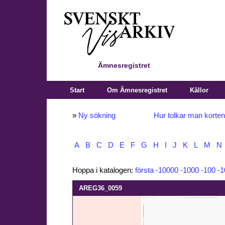
Ämnesregistret
Start
Om Ämnesregistret
Källor
»
Ny sökning
Hur tolkar man korte
A
B
C
D
E
F
G
H
I
J
K
L
M
N
Hoppa i katalogen:
första
-10000
-1000
-100
-1
AREG36_0059