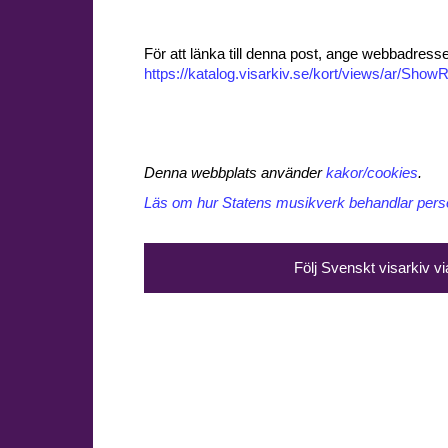
För att länka till denna post, ange webbadress
https://katalog.visarkiv.se/kort/views/ar/Sh
Denna webbplats använder
kakor/cookies
.
Läs om hur Statens musikverk behandlar perso
Följ Svenskt visarkiv v