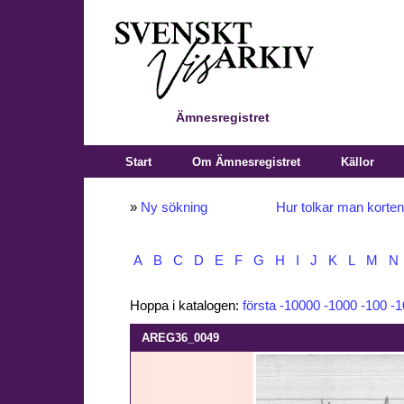
Ämnesregistret
Start
Om Ämnesregistret
Källor
»
Ny sökning
Hur tolkar man korte
A
B
C
D
E
F
G
H
I
J
K
L
M
N
Hoppa i katalogen:
första
-10000
-1000
-100
-1
AREG36_0049