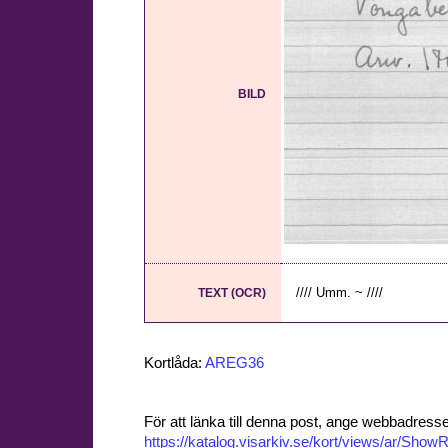
BILD
//// Umm. ~ ////
TEXT (OCR)
Kortlåda:
AREG36
För att länka till denna post, ange webbadress
https://katalog.visarkiv.se/kort/views/ar/Sh