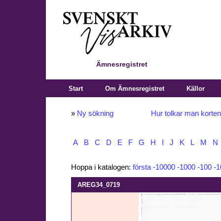
Ämnesregistret
Start
Om Ämnesregistret
Källor
»
Ny sökning
Hur tolkar man korte
A
B
C
D
E
F
G
H
I
J
K
L
M
N
Hoppa i katalogen:
första
-10000
-1000
-100
-1
AREG34_0719