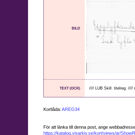
BILD
//// LUB Skill. titelreg. //// r
TEXT (OCR)
Kortlåda:
AREG34
För att länka till denna post, ange webbadress
https://katalog.visarkiv.se/kort/views/ar/Sh