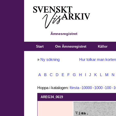
Ämnesregistret
Start
Om Ämnesregistret
Källor
»
Ny sökning
Hur tolkar man korte
A
B
C
D
E
F
G
H
I
J
K
L
M
N
Hoppa i katalogen:
första
-10000
-1000
-100
-1
AREG34_0619