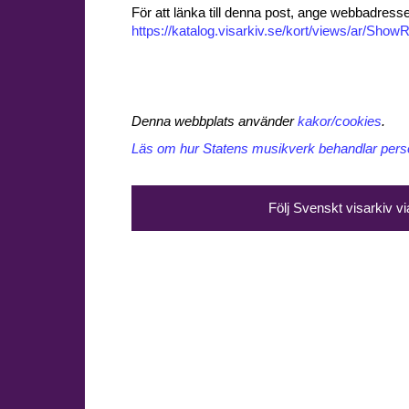
För att länka till denna post, ange webbadress
https://katalog.visarkiv.se/kort/views/ar/Sh
Denna webbplats använder
kakor/cookies
.
Läs om hur Statens musikverk behandlar perso
Följ Svenskt visarkiv v