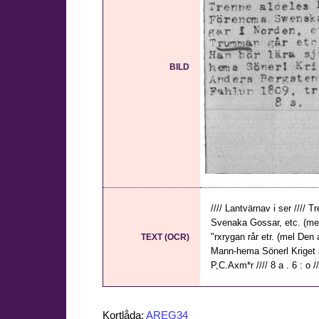
BILD
//// Lantvärnav i ser ////
Svenaka Gossar, etc. (mel
"rxrygan rår etr. (mel Den
TEXT (OCR)
Mann-hema Sönerl Kriget a 
P,C.Axm*r //// 8 a . 6 : o /
Kortlåda:
AREG34