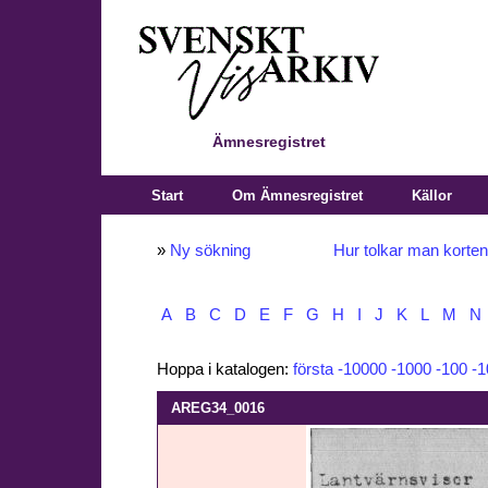
Ämnesregistret
Start
Om Ämnesregistret
Källor
»
Ny sökning
Hur tolkar man korte
A
B
C
D
E
F
G
H
I
J
K
L
M
N
Hoppa i katalogen:
första
-10000
-1000
-100
-1
AREG34_0016