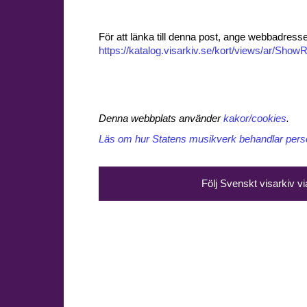
För att länka till denna post, ange webbadress
https://katalog.visarkiv.se/kort/views/ar/Sh
Denna webbplats använder
kakor/cookies
.
Läs om hur Statens musikverk behandlar perso
Följ Svenskt visarkiv v