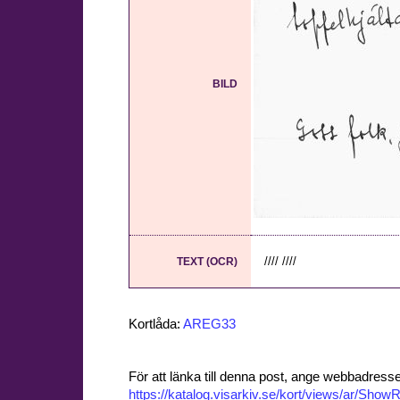
BILD
//// ////
TEXT (OCR)
Kortlåda:
AREG33
För att länka till denna post, ange webbadress
https://katalog.visarkiv.se/kort/views/ar/Sh