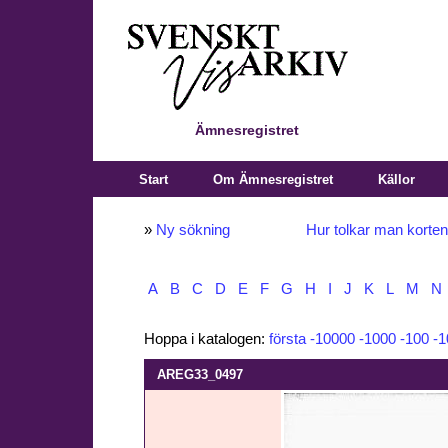
Ämnesregistret
Start
Om Ämnesregistret
Källor
»
Ny sökning
Hur tolkar man korte
A
B
C
D
E
F
G
H
I
J
K
L
M
N
Hoppa i katalogen:
första
-10000
-1000
-100
-1
AREG33_0497