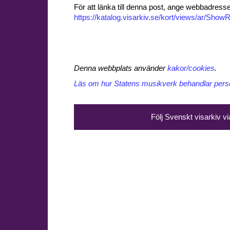
För att länka till denna post, ange webbadress
https://katalog.visarkiv.se/kort/views/ar/Sh
Denna webbplats använder
kakor/cookies
.
Läs om hur Statens musikverk behandlar perso
Följ Svenskt visarkiv v