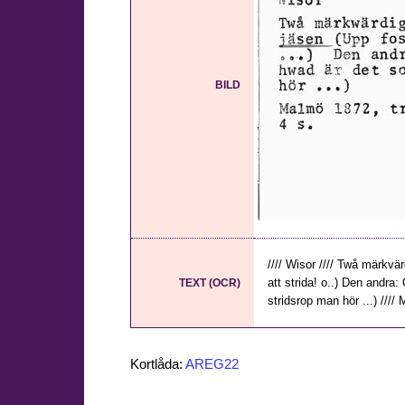
BILD
//// Wisor //// Twå märkvä
att strida! o..) Den andra
TEXT (OCR)
stridsrop man hör ...) ////
Kortlåda:
AREG22