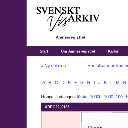
Ämnesregistret
Start
Om Ämnesregistret
Källor
»
Ny sökning
Hur tolkar man korte
A
B
C
D
E
F
G
H
I
J
K
L
M
N
Hoppa i katalogen:
första
-10000
-1000
-100
-1
AREG22_0183