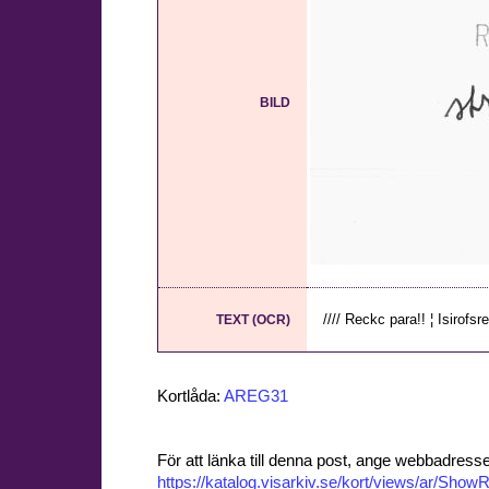
BILD
//// Reckc para!! ¦ Isirofsre
TEXT (OCR)
Kortlåda:
AREG31
För att länka till denna post, ange webbadress
https://katalog.visarkiv.se/kort/views/ar/Sh