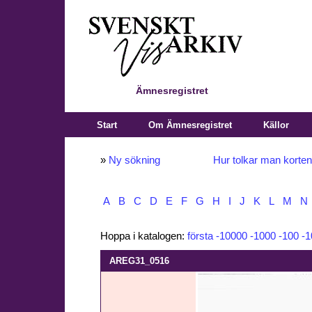
Ämnesregistret
Start
Om Ämnesregistret
Källor
»
Ny sökning
Hur tolkar man korte
A
B
C
D
E
F
G
H
I
J
K
L
M
N
Hoppa i katalogen:
första
-10000
-1000
-100
-1
AREG31_0516