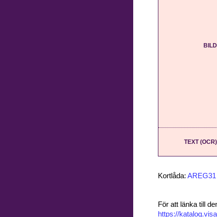
BILD
TEXT (OCR)
Kortlåda:
AREG31
För att länka till
https://katalog.v