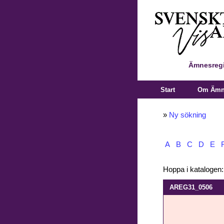
Ämnesregi
Start
Om Ämne
»
Ny sökning
A
B
C
D
E
Hoppa i katalogen
AREG31_0506