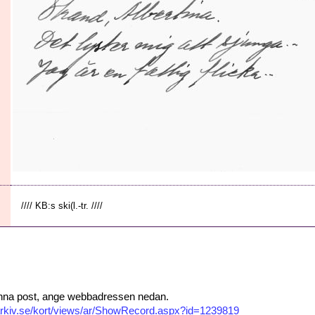
//// KB:s ski(l.-tr. ////
 denna post, ange webbadressen nedan.
isarkiv.se/kort/views/ar/ShowRecord.aspx?id=1239819