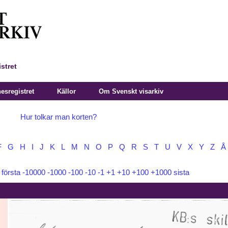
stret
sregistret
Källor
Om Svenskt visarkiv
Hur tolkar man korten?
F
G
H
I
J
K
L
M
N
O
P
Q
R
S
T
U
V
X
Y
Z
Å
:
första
-10000
-1000
-100
-10
-1
+1
+10
+100
+1000
sista