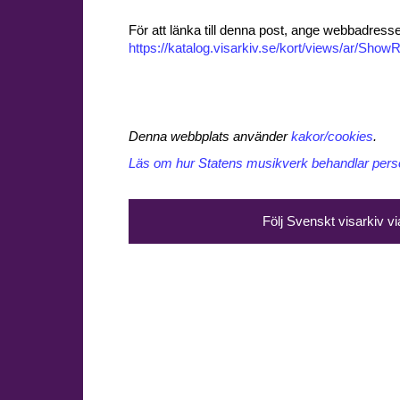
För att länka till denna post, ange webbadress
https://katalog.visarkiv.se/kort/views/ar/Sh
Denna webbplats använder
kakor/cookies
.
Läs om hur Statens musikverk behandlar perso
Följ Svenskt visarkiv v