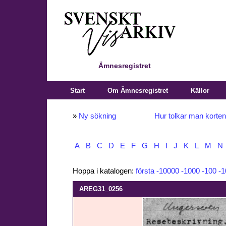
Ämnesregistret
Start
Om Ämnesregistret
Källor
»
Ny sökning
Hur tolkar man korte
A
B
C
D
E
F
G
H
I
J
K
L
M
N
Hoppa i katalogen:
första
-10000
-1000
-100
-1
AREG31_0256