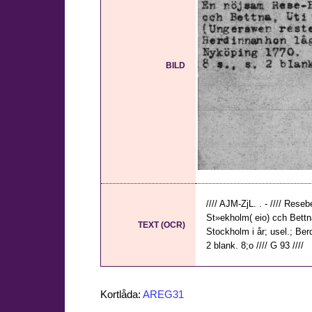
BILD
//// AJM-ZjL. . - //// Rese
St»ekholm( eio) cch Bettn
TEXT (OCR)
Stockholm i år; usel.; Ber
2 blank. 8;o //// G 93 ////
Kortlåda:
AREG31