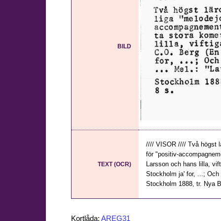
BILD
//// VISOR //// Två högst 
för "positiv-accompagnem
Larsson och hans lilla, vi
TEXT (OCR)
Stockholm ja' for, ...; Oc
Stockholm 1888, tr. Nya Bok
Kortlåda:
AREG31