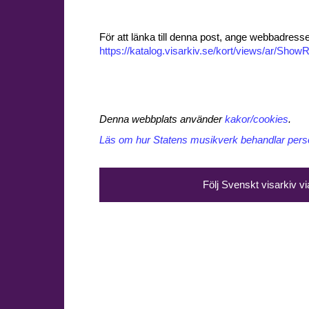
För att länka till denna post, ange webbadress
https://katalog.visarkiv.se/kort/views/ar/Sh
Denna webbplats använder
kakor/cookies
.
Läs om hur Statens musikverk behandlar perso
Följ Svenskt visarkiv v