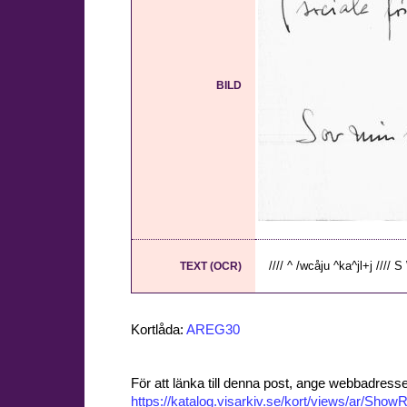
BILD
//// ^ /wcåju ^ka^jl+j //// S
TEXT (OCR)
Kortlåda:
AREG30
För att länka till denna post, ange webbadress
https://katalog.visarkiv.se/kort/views/ar/Sh