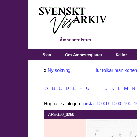
Ämnesregistret
Start
Om Ämnesregistret
Källor
»
Ny sökning
Hur tolkar man korte
A
B
C
D
E
F
G
H
I
J
K
L
M
N
Hoppa i katalogen:
första
-10000
-1000
-100
-1
AREG30_0260