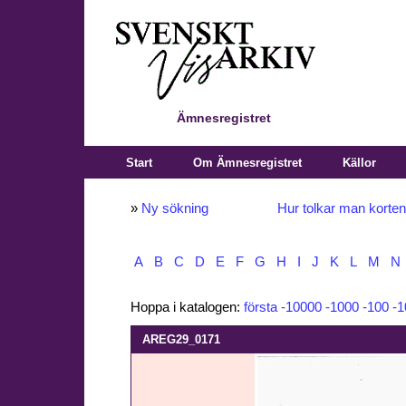
Ämnesregistret
Start
Om Ämnesregistret
Källor
»
Ny sökning
Hur tolkar man korte
A
B
C
D
E
F
G
H
I
J
K
L
M
N
Hoppa i katalogen:
första
-10000
-1000
-100
-1
AREG29_0171