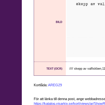
BILD
//// skepp av valfiskben,11
TEXT (OCR)
Kortlåda:
AREG29
För att länka till denna post, ange webbadress
https://katalog.visarkiv.se/kort/views/ar/Sh