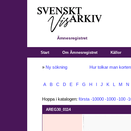
Ämnesregistret
Start
Om Ämnesregistret
Källor
»
Ny sökning
Hur tolkar man korte
A
B
C
D
E
F
G
H
I
J
K
L
M
N
Hoppa i katalogen:
första
-10000
-1000
-100
-1
AREG30_0114