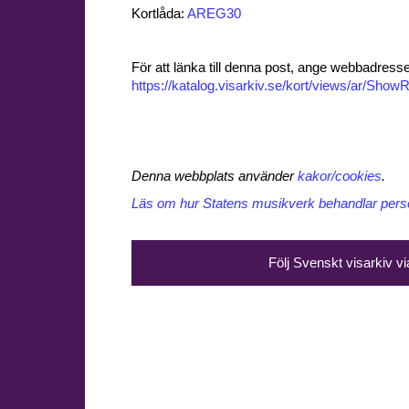
Kortlåda:
AREG30
För att länka till denna post, ange webbadress
https://katalog.visarkiv.se/kort/views/ar/Sh
Denna webbplats använder
kakor/cookies
.
Läs om hur Statens musikverk behandlar perso
Följ Svenskt visarkiv v