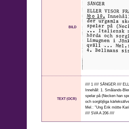
BILD
//// 1 //// SÅNGER ///
Innehåll: 1. Smålands-Ble
spelar på (Necken han spela
TEXT (OCR)
och sorglöjliga kärleksäfv
Mel.: "Ung Erik mötte Karin
//// SVA A 206 ////