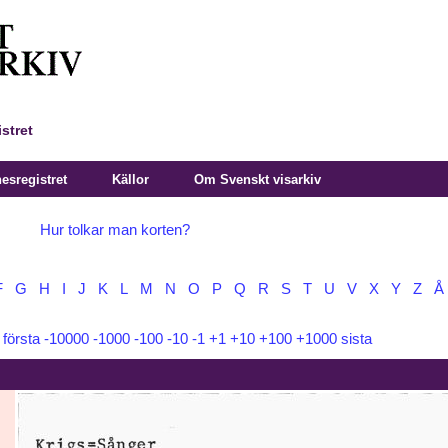
stret
sregistret
Källor
Om Svenskt visarkiv
Hur tolkar man korten?
F
G
H
I
J
K
L
M
N
O
P
Q
R
S
T
U
V
X
Y
Z
Å
:
första
-10000
-1000
-100
-10
-1
+1
+10
+100
+1000
sista