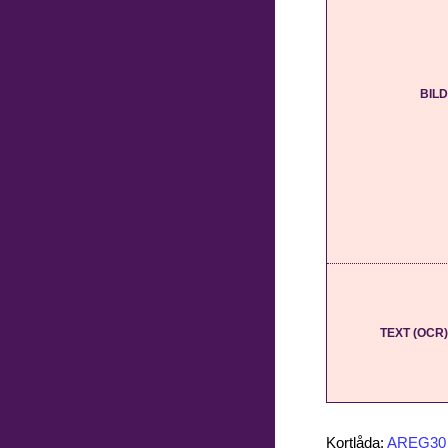
BILD
TEXT (OCR)
Kortlåda:
AREG30