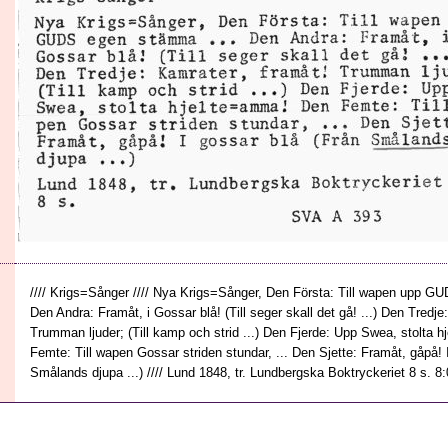
//// Krigs=Sånger //// Nya Krigs=Sånger, Den Första: Till wapen upp G
Den Andra: Framåt, i Gossar blå! (Till seger skall det gå! ...) Den Tredje
Trumman ljuder; (Till kamp och strid ...) Den Fjerde: Upp Swea, stolta
Femte: Till wapen Gossar striden stundar, ... Den Sjette: Framåt, gåpå! 
Smålands djupa ...) //// Lund 1848, tr. Lundbergska Boktryckeriet 8 s. 8:0