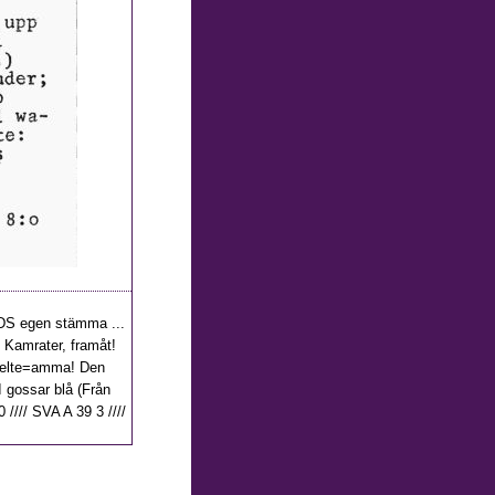
UDS egen stämma ...
: Kamrater, framåt!
 hjelte=amma! Den
I gossar blå (Från
 //// SVA A 39 3 ////