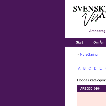
Ämnesregi
Start
Om Ämne
»
Ny sökning
A
B
C
D
E
Hoppa i katalogen
AREG30_0104