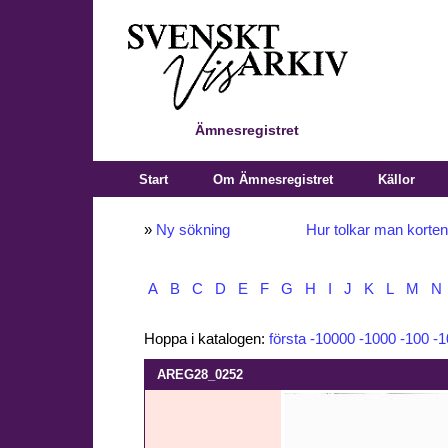
Ämnesregistret
Start
Om Ämnesregistret
Källor
»
Ny sökning
Hur tolkar man korte
A
B
C
D
E
F
G
H
I
J
K
L
M
N
Hoppa i katalogen:
första
-10000
-1000
-100
-1
AREG28_0252