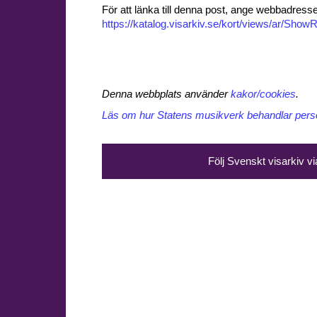
För att länka till denna post, ange webbadress
https://katalog.visarkiv.se/kort/views/ar/Sh
Denna webbplats använder
kakor/cookies
.
Läs om hur Statens musikverk behandlar perso
Följ Svenskt visarkiv v