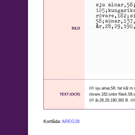
BILD
//// sju alnar,58; fat kål
rövare,182;sidor fläsk;58
TEXT (OCR)
//// år,28,29,190,365 B. //
Kortlåda:
AREG28