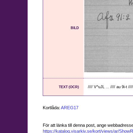
BILD
//// V^uJL ... //// au 9i-t ////
TEXT (OCR)
Kortlåda:
AREG17
För att länka till denna post, ange webbadress
https://katalog.visarkiv.se/kort/views/ar/Sh