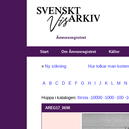
Ämnesregistret
Start
Om Ämnesregistret
Källor
»
Ny sökning
Hur tolkar man korte
A
B
C
D
E
F
G
H
I
J
K
L
M
N
Hoppa i katalogen:
första
-10000
-1000
-100
-1
AREG17_0698