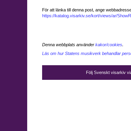
För att länka till denna post, ange webbadress
https://katalog.visarkiv.se/kort/views/ar/Sh
Denna webbplats använder
kakor/cookies
.
Läs om hur Statens musikverk behandlar perso
Följ Svenskt visarkiv v