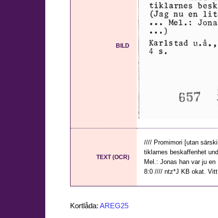
BILD
//// Promimori [utan särski
tiklarnes beskaffenhet und
TEXT (OCR)
Mel.: Jonas han var ju en H
8:0 //// ntz*J KB okat. Vitt
Kortlåda:
AREG25