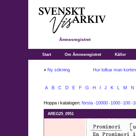
Ämnesregistret
Start
Om Ämnesregistret
Källor
»
Ny sökning
Hur tolkar man korte
A
B
C
D
E
F
G
H
I
J
K
L
M
N
Hoppa i katalogen:
första
-10000
-1000
-100
-1
AREG25_0951