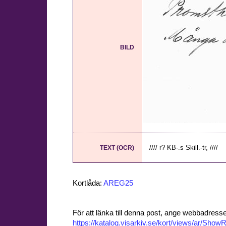
BILD
//// r? KB-.s Skill.-tr, ////
TEXT (OCR)
Kortlåda:
AREG25
För att länka till denna post, ange webbadress
https://katalog.visarkiv.se/kort/views/ar/Sh