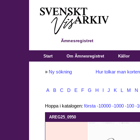
Ämnesregistret
Start
Om Ämnesregistret
Källor
»
Ny sökning
Hur tolkar man korte
A
B
C
D
E
F
G
H
I
J
K
L
M
N
Hoppa i katalogen:
första
-10000
-1000
-100
-1
AREG25_0950