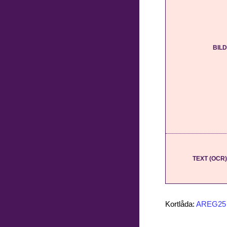
BILD
TEXT (OCR)
Kortlåda:
AREG25