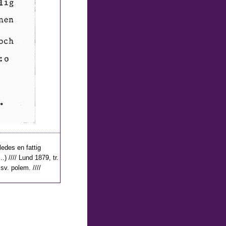
ledes en fattig
) //// Lund 1879, tr.
 sv. polem. ////