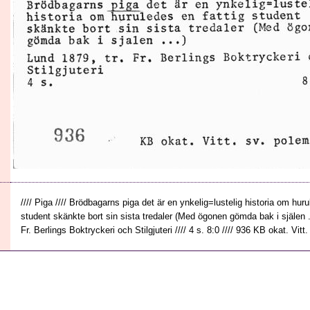
//// Piga //// Brödbagarns piga det är en ynkelig=lustelig historia om huru
student skänkte bort sin sista tredaler (Med ögonen gömda bak i själen ...
Fr. Berlings Boktryckeri och Stilgjuteri //// 4 s. 8:0 //// 936 KB okat. Vitt.