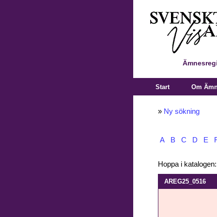
Ämnesregi
Start
Om Ämne
»
Ny sökning
A
B
C
D
E
Hoppa i katalogen
AREG25_0516