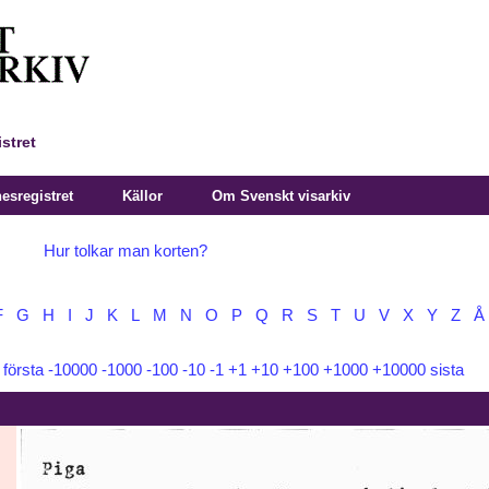
stret
sregistret
Källor
Om Svenskt visarkiv
Hur tolkar man korten?
F
G
H
I
J
K
L
M
N
O
P
Q
R
S
T
U
V
X
Y
Z
Å
:
första
-10000
-1000
-100
-10
-1
+1
+10
+100
+1000
+10000
sista