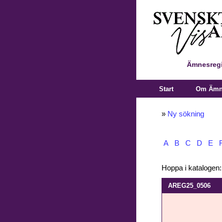
Ämnesregi
Start
Om Ämne
»
Ny sökning
A
B
C
D
E
Hoppa i katalogen
AREG25_0506