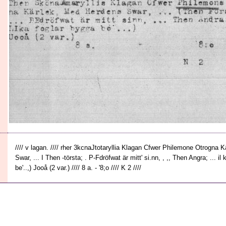
//// v lagan. //// rher 3kcnaJtotaryllia Klagan Cfwer Philemone Otrogna
Swar, ... I Then -törsta; . P-Fdröfwat är mitt' si.nn, , ,, Then Angra; ... il k
be'..,) Jooå (2 var.) //// 8 a. - '8;o //// K 2 ////