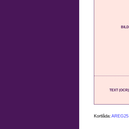
BILD
TEXT (OCR)
Kortlåda:
AREG25