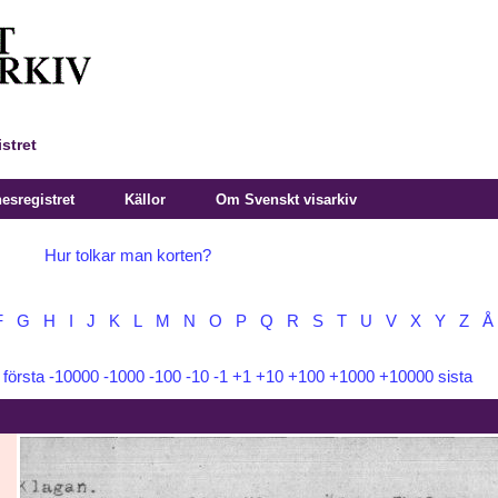
stret
sregistret
Källor
Om Svenskt visarkiv
Hur tolkar man korten?
F
G
H
I
J
K
L
M
N
O
P
Q
R
S
T
U
V
X
Y
Z
Å
:
första
-10000
-1000
-100
-10
-1
+1
+10
+100
+1000
+10000
sista