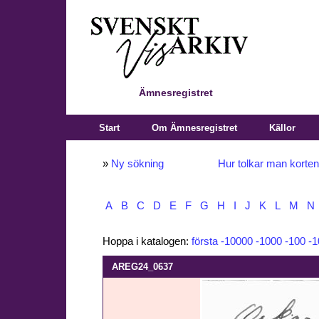
Ämnesregistret
Start
Om Ämnesregistret
Källor
»
Ny sökning
Hur tolkar man korte
A
B
C
D
E
F
G
H
I
J
K
L
M
N
Hoppa i katalogen:
första
-10000
-1000
-100
-1
AREG24_0637