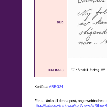
BILD
//// KB:sskiil. fitelreg. ////
TEXT (OCR)
Kortlåda:
AREG24
För att länka till denna post, ange webbadress
https://katalog.visarkiv.se/kort/views/ar/Sh