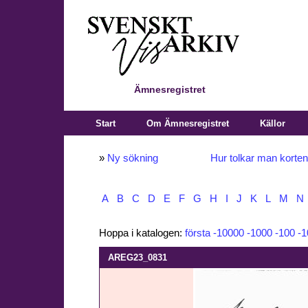
Ämnesregistret
Start
Om Ämnesregistret
Källor
»
Ny sökning
Hur tolkar man korte
A
B
C
D
E
F
G
H
I
J
K
L
M
N
Hoppa i katalogen:
första
-10000
-1000
-100
-1
AREG23_0831