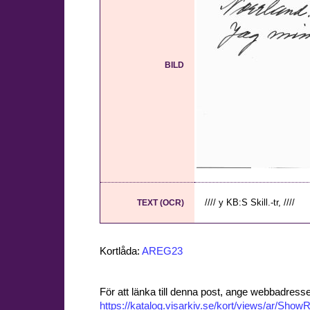
BILD
//// y KB:S Skill.-tr, ////
TEXT (OCR)
Kortlåda:
AREG23
För att länka till denna post, ange webbadress
https://katalog.visarkiv.se/kort/views/ar/Sh