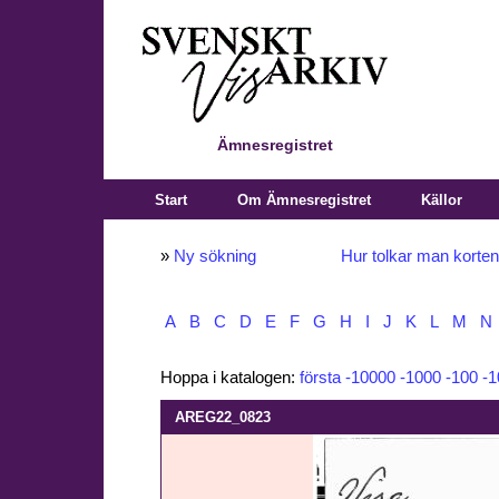
Ämnesregistret
Start
Om Ämnesregistret
Källor
»
Ny sökning
Hur tolkar man korte
A
B
C
D
E
F
G
H
I
J
K
L
M
N
Hoppa i katalogen:
första
-10000
-1000
-100
-1
AREG22_0823