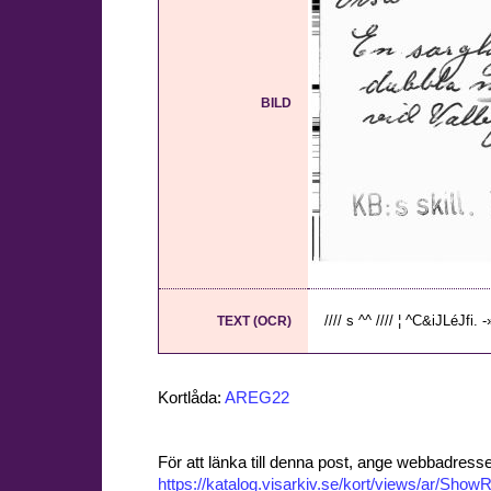
BILD
//// s ^^ //// ¦ ^C&iJLéJfi. 
TEXT (OCR)
Kortlåda:
AREG22
För att länka till denna post, ange webbadress
https://katalog.visarkiv.se/kort/views/ar/Sh