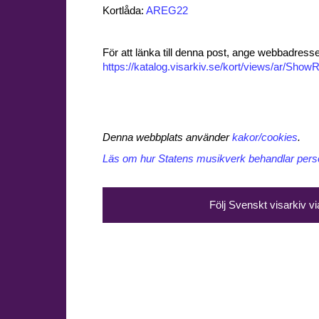
Kortlåda:
AREG22
För att länka till denna post, ange webbadress
https://katalog.visarkiv.se/kort/views/ar/Sh
Denna webbplats använder
kakor/cookies
.
Läs om hur Statens musikverk behandlar perso
Följ Svenskt visarkiv v