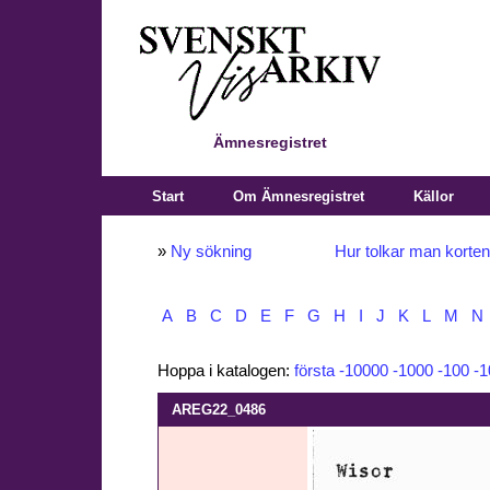
Ämnesregistret
Start
Om Ämnesregistret
Källor
»
Ny sökning
Hur tolkar man korte
A
B
C
D
E
F
G
H
I
J
K
L
M
N
Hoppa i katalogen:
första
-10000
-1000
-100
-1
AREG22_0486