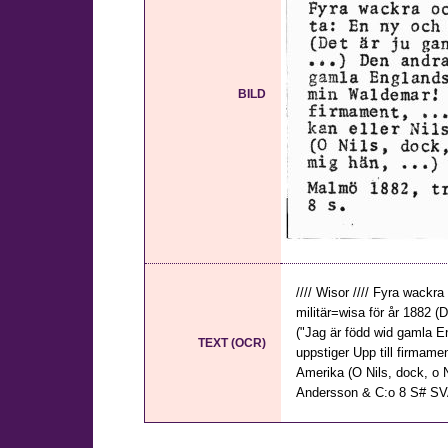
BILD
//// Wisor //// Fyra wackr
militär=wisa för år 1882 (D
("Jag är född wid gamla E
TEXT (OCR)
uppstiger Upp till firmamen
Amerika (O Nils, dock, o Ni
Andersson & C:o 8 S# SVA 