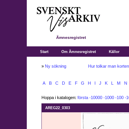
Ämnesregistret
Start
Om Ämnesregistret
Källor
»
Ny sökning
Hur tolkar man korte
A
B
C
D
E
F
G
H
I
J
K
L
M
N
Hoppa i katalogen:
första
-10000
-1000
-100
-1
AREG22_0303