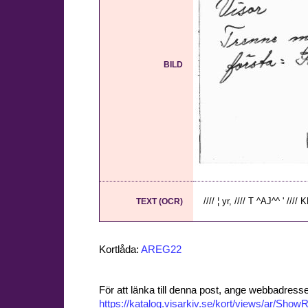
BILD
//// ¦ yr, //// T ^AJ^^ ' //// 
TEXT (OCR)
Kortlåda:
AREG22
För att länka till denna post, ange webbadress
https://katalog.visarkiv.se/kort/views/ar/Sh