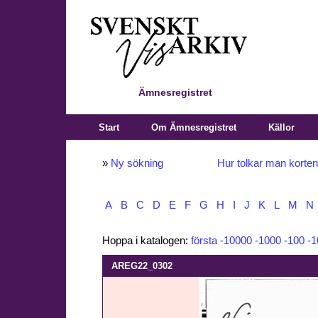
Ämnesregistret
Start
Om Ämnesregistret
Källor
»
Ny sökning
Hur tolkar man korte
A
B
C
D
E
F
G
H
I
J
K
L
M
N
Hoppa i katalogen:
första
-10000
-1000
-100
-1
AREG22_0302