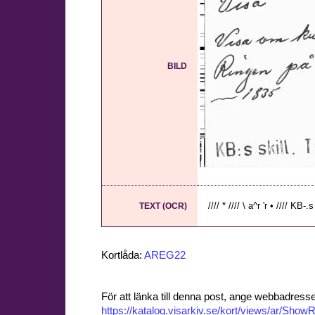
BILD
//// * //// \ a^r 'r • //// KB-.s
TEXT (OCR)
Kortlåda:
AREG22
För att länka till denna post, ange webbadress
https://katalog.visarkiv.se/kort/views/ar/Sh