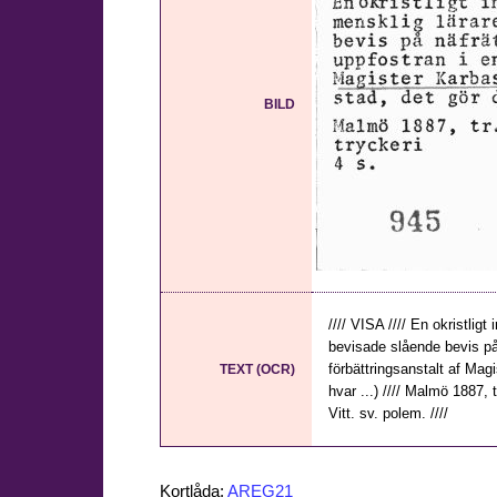
BILD
//// VISA //// En okristli
bevisade slående bevis på 
förbättringsanstalt af Ma
TEXT (OCR)
hvar ...) //// Malmö 1887, 
Vitt. sv. polem. ////
Kortlåda:
AREG21