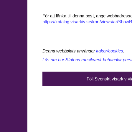
För att länka till denna post, ange webbadress
https://katalog.visarkiv.se/kort/views/ar/Sh
Denna webbplats använder
kakor/cookies
.
Läs om hur Statens musikverk behandlar perso
Följ Svenskt visarkiv v