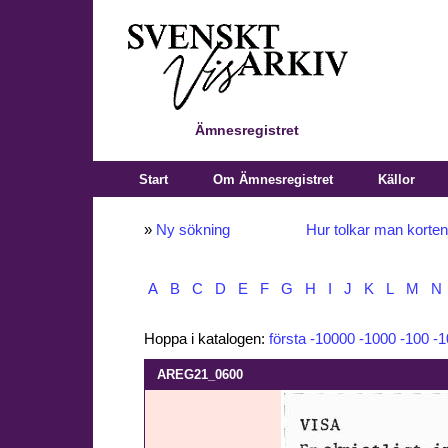
Ämnesregistret
Start
Om Ämnesregistret
Källor
»
Ny sökning
Hur tolkar man korte
A
B
C
D
E
F
G
H
I
J
K
L
M
N
Hoppa i katalogen:
första
-10000
-1000
-100
-1
AREG21_0600