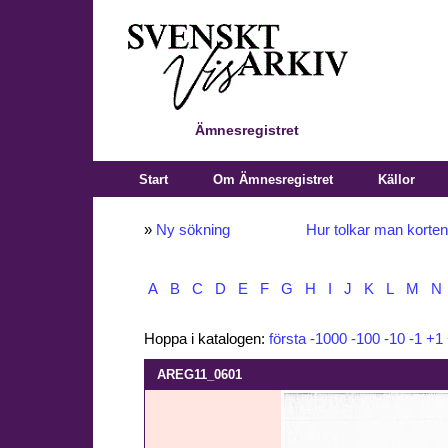
Ämnesregistret
Start
Om Ämnesregistret
Källor
»
Ny sökning
Hur tolkar man korte
A
B
C
D
E
F
G
H
I
J
K
L
M
N
Hoppa i katalogen:
första
-1000
-100
-10
-1
+1
AREG11_0601