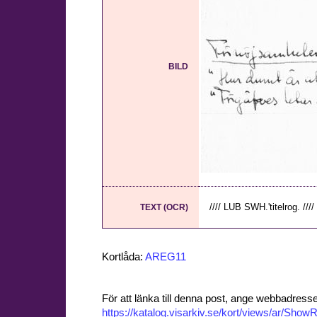
BILD
//// LUB SWH.'titelrog. ///
TEXT (OCR)
Kortlåda:
AREG11
För att länka till denna post, ange webbadress
https://katalog.visarkiv.se/kort/views/ar/Sh