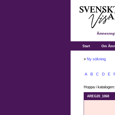
Ämnesregi
Start
Om Ämne
»
Ny sökning
A
B
C
D
E
Hoppa i katalogen
AREG20_1068