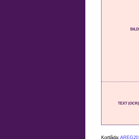
BILD
TEXT (OCR)
Kortlåda:
AREG20