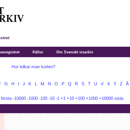
stret
sregistret
Källor
Om Svenskt visarkiv
Hur tolkar man korten?
F
G
H
I
J
K
L
M
N
O
P
Q
R
S
T
U
V
X
Y
Z
Å
:
första
-10000
-1000
-100
-10
-1
+1
+10
+100
+1000
+10000
sista