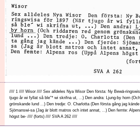
//// 1 //// Wisor //// Sex alldeles Nya Wisor Den första: Ny Bewä-ringswi
tjugo år wi fyllat så ble"* wi skrifna ut, ...) Den andra: Ljung-by horn (O
grönskande lund ...) Den tredje: O. Charlotta (Den första gång jag kände 
Sjömanswi-sa (Jag är blott matros och intet annat, ...) Den femte: Alpe
högst be- //// (forts) //// SVA A 262 ////