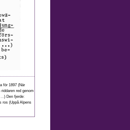
sa för 1897 (När
ch riddaren red genom
...) Den fjerde:
ns ros (Uppå Alpens