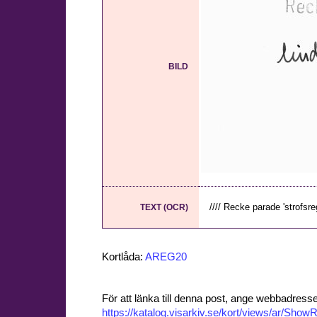
BILD
//// Recke parade 'strofsr
TEXT (OCR)
Kortlåda:
AREG20
För att länka till denna post, ange webbadress
https://katalog.visarkiv.se/kort/views/ar/Sh