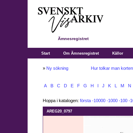
Ämnesregistret
Start
Om Ämnesregistret
Källor
»
Ny sökning
Hur tolkar man korte
A
B
C
D
E
F
G
H
I
J
K
L
M
N
Hoppa i katalogen:
första
-10000
-1000
-100
-1
AREG20_0797