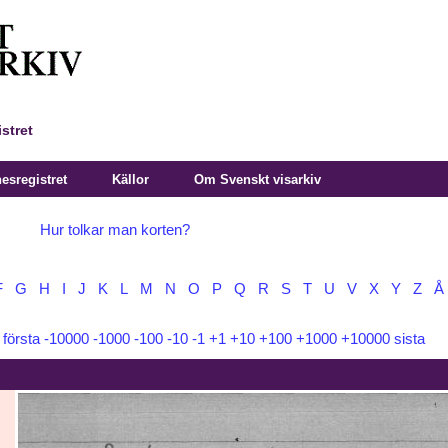
stret
sregistret
Källor
Om Svenskt visarkiv
Hur tolkar man korten?
F
G
H
I
J
K
L
M
N
O
P
Q
R
S
T
U
V
X
Y
Z
Å
:
första
-10000
-1000
-100
-10
-1
+1
+10
+100
+1000
+10000
sista