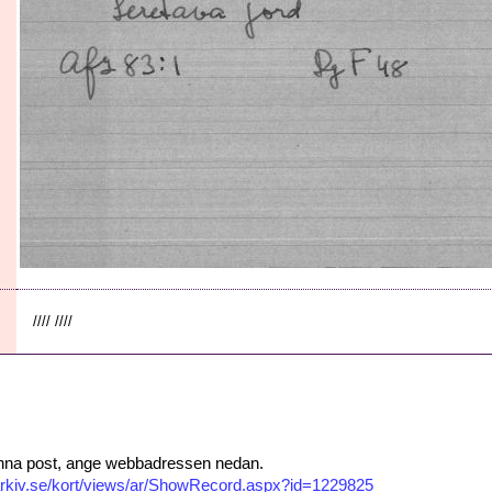
//// ////
 denna post, ange webbadressen nedan.
isarkiv.se/kort/views/ar/ShowRecord.aspx?id=1229825