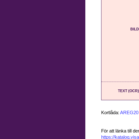
BILD
TEXT (OCR)
Kortlåda:
AREG20
För att länka till
https://katalog.v