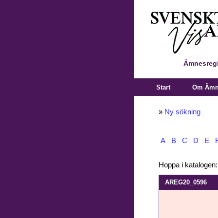
Ämnesregi
Start
Om Ämne
»
Ny sökning
A
B
C
D
E
Hoppa i katalogen
AREG20_0596