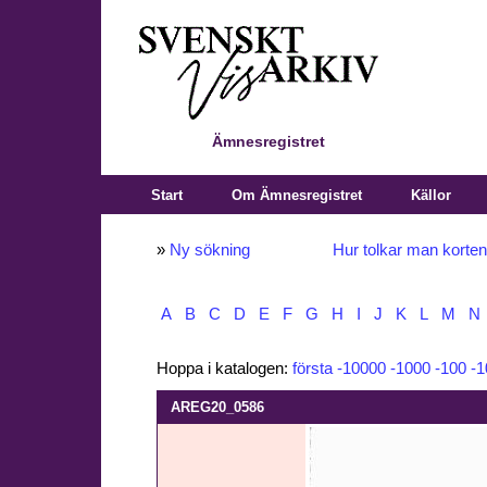
Ämnesregistret
Start
Om Ämnesregistret
Källor
»
Ny sökning
Hur tolkar man korte
A
B
C
D
E
F
G
H
I
J
K
L
M
N
Hoppa i katalogen:
första
-10000
-1000
-100
-1
AREG20_0586