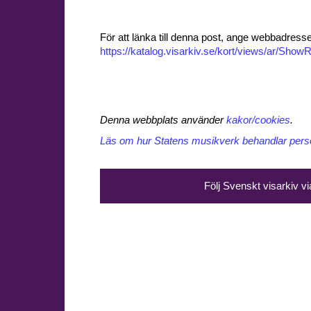
För att länka till denna post, ange webbadress
https://katalog.visarkiv.se/kort/views/ar/Sh
Denna webbplats använder
kakor/cookies
.
Läs om hur Statens musikverk behandlar perso
Följ Svenskt visarkiv v