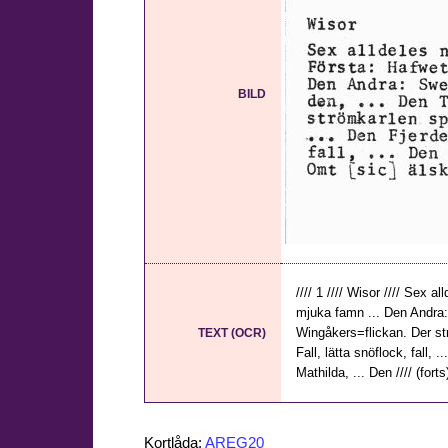
BILD
//// 1 //// Wisor //// Sex 
mjuka famn ... Den Andra
Wingåkers=flickan. Der str
TEXT (OCR)
Fall, lätta snöflock, fall
Mathilda, ... Den //// (fort
Kortlåda:
AREG20