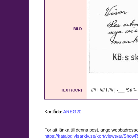
BILD
//// I //// I //// j -___ /Sé ?- 
TEXT (OCR)
Kortlåda:
AREG20
För att länka till denna post, ange webbadress
https://katalog.visarkiv.se/kort/views/ar/Sh