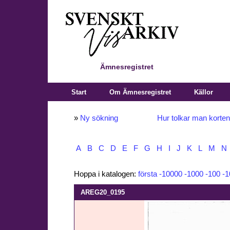
Ämnesregistret
Start
Om Ämnesregistret
Källor
»
Ny sökning
Hur tolkar man korte
A
B
C
D
E
F
G
H
I
J
K
L
M
N
Hoppa i katalogen:
första
-10000
-1000
-100
-1
AREG20_0195