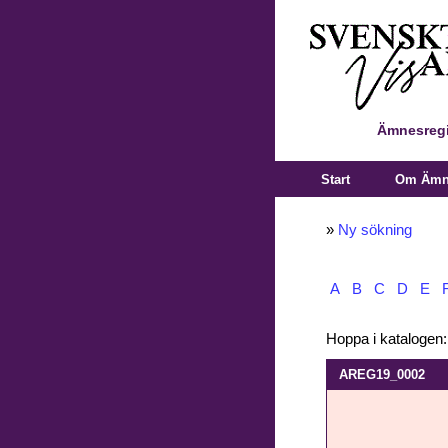
Ämnesregi
Start
Om Ämne
»
Ny sökning
A
B
C
D
E
Hoppa i katalogen
AREG19_0002