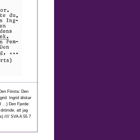
 Den Första: Den
rid. Ingrid älskar
I ...) Den Fjerde:
drömde, att jag
s) //// SVA A 55 7