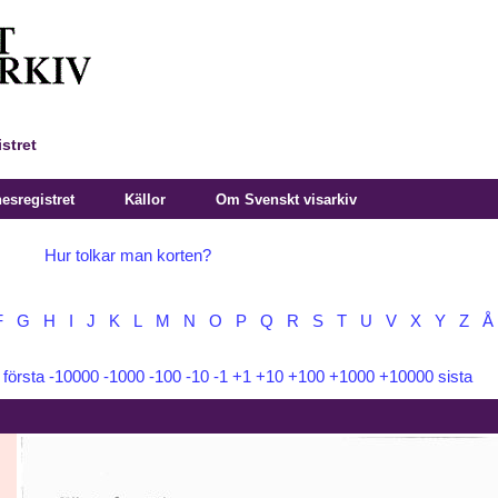
stret
sregistret
Källor
Om Svenskt visarkiv
Hur tolkar man korten?
F
G
H
I
J
K
L
M
N
O
P
Q
R
S
T
U
V
X
Y
Z
Å
:
första
-10000
-1000
-100
-10
-1
+1
+10
+100
+1000
+10000
sista