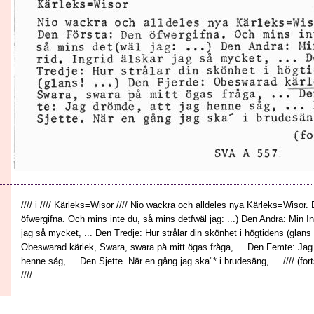
//// i //// Kärleks=Wisor //// Nio wackra och alldeles nya Kärleks=Wisor.
öfwergifna. Och mins inte du, så mins detfwäl jag: ...) Den Andra: Min Ing
jag så mycket, ... Den Tredje: Hur strålar din skönhet i högtidens (glans 
Obeswarad kärlek, Swara, swara på mitt ögas fråga, ... Den Femte: Jag 
henne såg, ... Den Sjette. När en gång jag ska"* i brudesäng, ... //// (fort
////