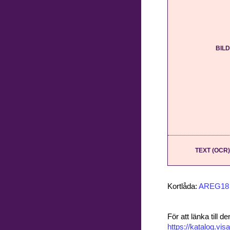
BILD
TEXT (OCR)
Kortlåda:
AREG18
För att länka till
https://katalog.v