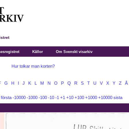
stret
sregistret
Källor
Om Svenskt visarkiv
Hur tolkar man korten?
F
G
H
I
J
K
L
M
N
O
P
Q
R
S
T
U
V
X
Y
Z
Å
:
första
-10000
-1000
-100
-10
-1
+1
+10
+100
+1000
+10000
sista