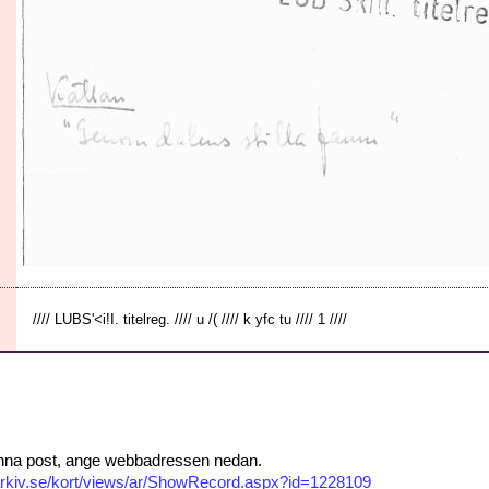
//// LUBS'<i!I. titelreg. //// u /( //// k yfc tu //// 1 ////
 denna post, ange webbadressen nedan.
isarkiv.se/kort/views/ar/ShowRecord.aspx?id=1228109