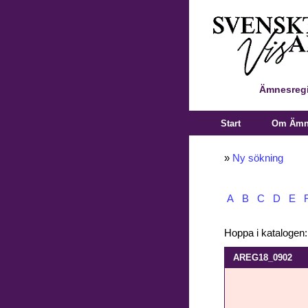
Ämnesregi
Start
Om Ämne
»
Ny sökning
A
B
C
D
E
Hoppa i katalogen
AREG18_0902