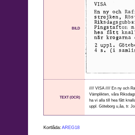
BILD
//// VISA //// En ny och 
Värnplikten, våra Riksda
TEXT (OCR)
ha vi alla till hea fått kna
uppl. Göteborg u,åa, tr. Jo
Kortlåda:
AREG18