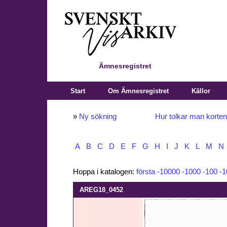
Ämnesregistret
Start
Om Ämnesregistret
Källor
»
Ny sökning
Hur tolkar man korte
A
B
C
D
E
F
G
H
I
J
K
L
M
N
Hoppa i katalogen:
första
-10000
-1000
-100
-1
AREG18_0452