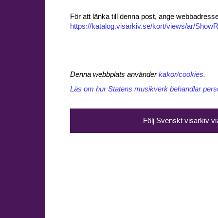
För att länka till denna post, ange webbadress
https://katalog.visarkiv.se/kort/views/ar/Sh
Denna webbplats använder
kakor/cookies
.
Läs om hur Statens musikverk behandlar perso
Följ Svenskt visarkiv v