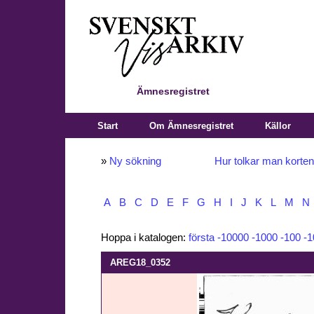
Ämnesregistret
Start
Om Ämnesregistret
Källor
»
Ny sökning
Hur tolkar man korte
A
B
C
D
E
F
G
H
I
J
K
L
M
N
Hoppa i katalogen:
första
-10000
-1000
-100
-1
AREG18_0352