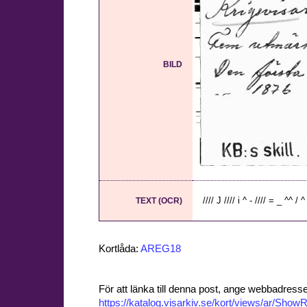
BILD
//// J //// i ^ - //// = _ ^^ / 
TEXT (OCR)
Kortlåda:
AREG18
För att länka till denna post, ange webbadress
https://katalog.visarkiv.se/kort/views/ar/Sh