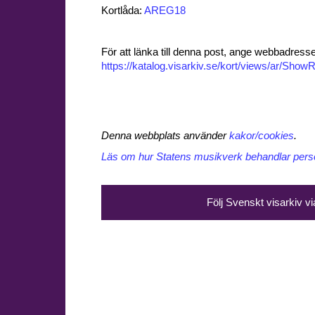
Kortlåda:
AREG18
För att länka till denna post, ange webbadress
https://katalog.visarkiv.se/kort/views/ar/Sh
Denna webbplats använder
kakor/cookies
.
Läs om hur Statens musikverk behandlar perso
Följ Svenskt visarkiv v