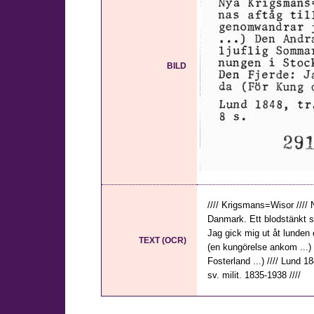
BILD
//// Krigsmans=Wisor ////
Danmark. Ett blodstänkt sp
Jag gick mig ut åt lunden
TEXT (OCR)
(en kungörelse ankom ...)
Fosterland ...) //// Lund 1
sv. milit. 1835-1938 ////