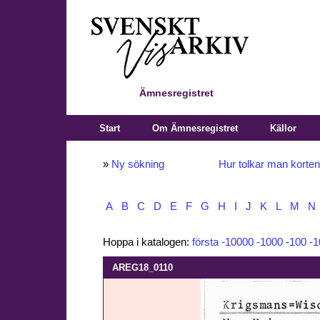
Ämnesregistret
Start
Om Ämnesregistret
Källor
»
Ny sökning
Hur tolkar man korte
A
B
C
D
E
F
G
H
I
J
K
L
M
N
Hoppa i katalogen:
första
-10000
-1000
-100
-1
AREG18_0110